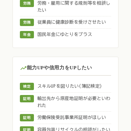
労務・雇用に関する規則等を相談し
労務
たい
従業員に健康診断を受けさせたい
労務
国民年金にゆとりをプラス
年金
能力UPや信用力をUPしたい
スキルUPを図りたい(簿記検定)
検定
輸出先から原産地証明が必要といわ
証明
れた
労働保険受託事業所証明がほしい
証明
容器包装リサイクルの相談がしたい
証明