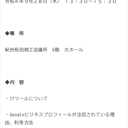
令和４年９月２８日（水） １３：３０～１５：３０
◆場 所
紀州有田商工会議所 6階 大ホール
◆内 容
・ITツールについて
・Googleビジネスプロフィールが注目されている理
由、利用方法