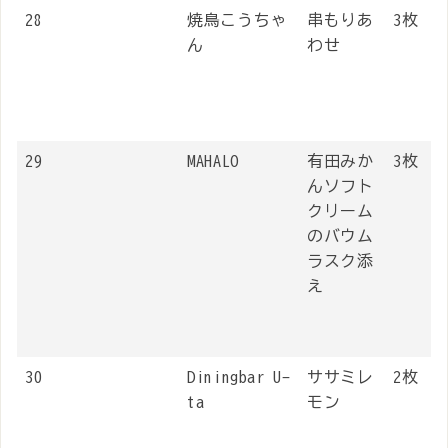
28
焼鳥こうちゃ
串もりあ
3枚
ん
わせ
29
MAHALO
有田みか
3枚
んソフト
クリーム
のバウム
ラスク添
え
30
Diningbar U-
ササミレ
2枚
ta
モン