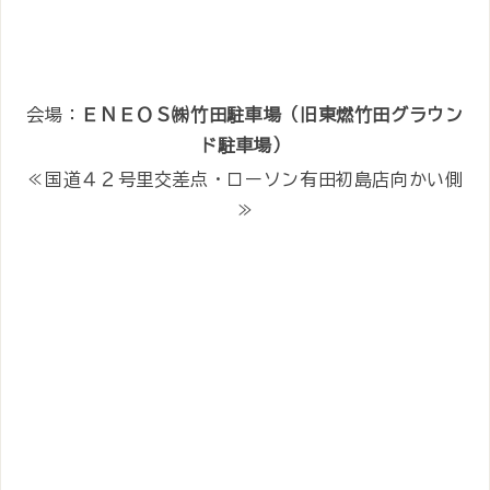
会場：
ＥＮＥＯＳ㈱竹田駐車場（旧東燃竹田グラウン
ド駐車場）
≪国道４２号里交差点・ローソン有田初島店向かい側
≫