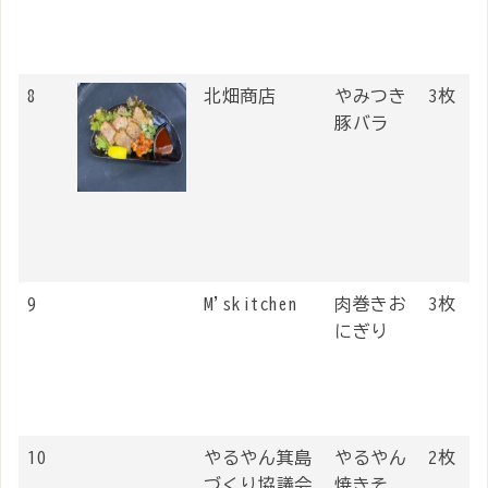
8
北畑商店
やみつき
3枚
豚バラ
9
M'skitchen
肉巻きお
3枚
にぎり
10
やるやん箕島
やるやん
2枚
づくり協議会
焼きそ