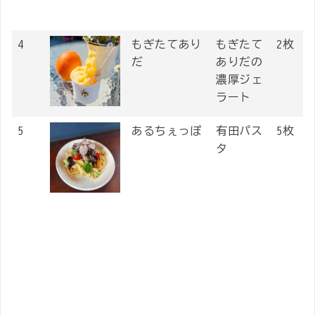
4
もぎたてあり
もぎたて
2枚
だ
ありだの
濃厚ジェ
ラート
5
あるちぇっぽ
有田パス
5枚
タ