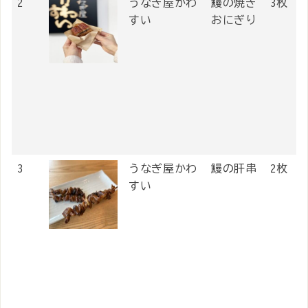
2
うなぎ屋かわ
鰻の焼き
3枚
すい
おにぎり
3
うなぎ屋かわ
鰻の肝串
2枚
すい