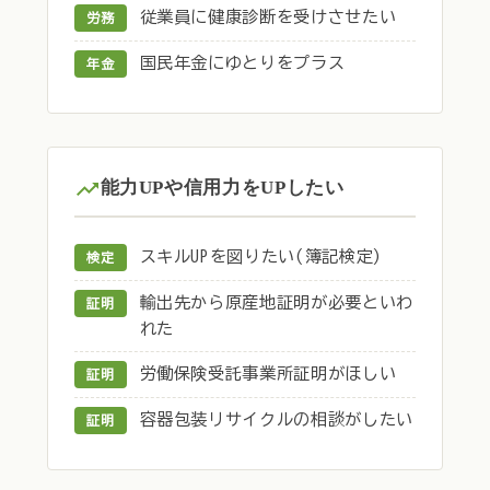
従業員に健康診断を受けさせたい
労務
国民年金にゆとりをプラス
年金
能力UPや信用力をUPしたい
スキルUPを図りたい(簿記検定)
検定
輸出先から原産地証明が必要といわ
証明
れた
労働保険受託事業所証明がほしい
証明
容器包装リサイクルの相談がしたい
証明