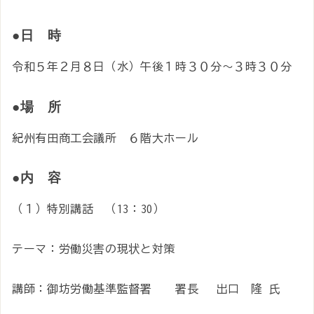
●日 時
令和５年２月８日（水）午後１時３０分～３時３０分
●場 所
紀州有田商工会議所 ６階大ホール
●内 容
（１）特別講話 （13：30）
テーマ：労働災害の現状と対策
講師：御坊労働基準監督署 署長 出口 隆 氏