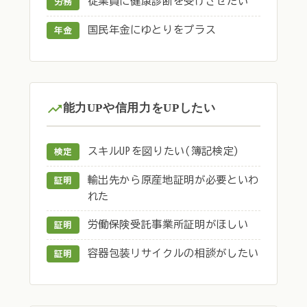
従業員に健康診断を受けさせたい
労務
国民年金にゆとりをプラス
年金
能力UPや信用力をUPしたい
スキルUPを図りたい(簿記検定)
検定
輸出先から原産地証明が必要といわ
証明
れた
労働保険受託事業所証明がほしい
証明
容器包装リサイクルの相談がしたい
証明