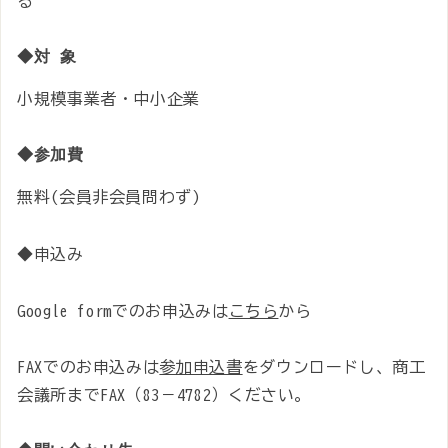
る
◆対 象
小規模事業者・中小企業
◆参加費
無料(会員非会員問わず)
◆申込み
Google formでのお申込みは
こちら
から
FAXでのお申込みは
参加申込書
をダウンロードし、商工
会議所までFAX（83－4782）ください。