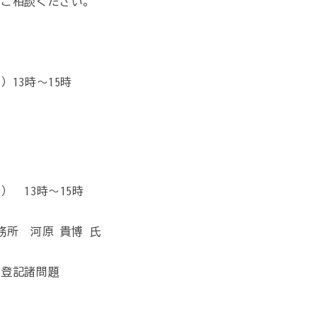
はご相談ください。
13時～15時
 13時～15時
務所 河原 貴博 氏
等登記諸問題