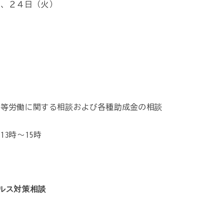
）、２４日（火）
定等労働に関する相談および各種助成金の相談
3時～15時
ルス対策相談