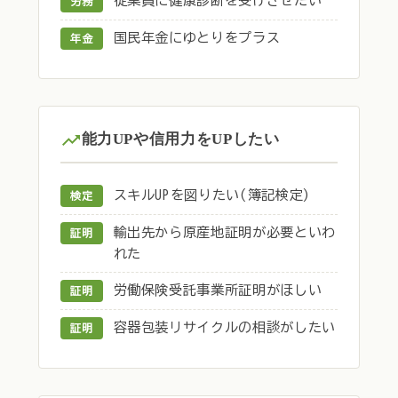
従業員に健康診断を受けさせたい
労務
国民年金にゆとりをプラス
年金
能力UPや信用力をUPしたい
スキルUPを図りたい(簿記検定)
検定
輸出先から原産地証明が必要といわ
証明
れた
労働保険受託事業所証明がほしい
証明
容器包装リサイクルの相談がしたい
証明