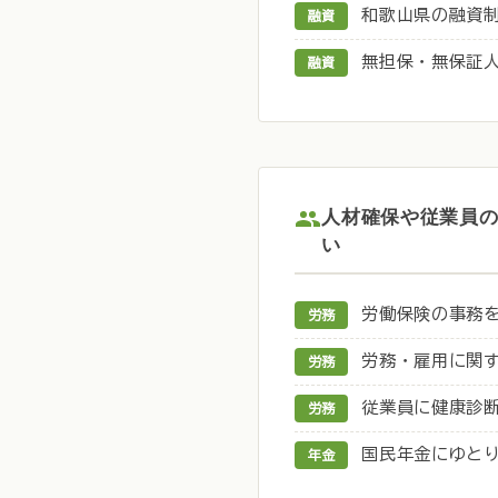
和歌山県の融資
融資
無担保・無保証
融資
人材確保や従業員
い
労働保険の事務
労務
労務・雇用に関
労務
従業員に健康診
労務
国民年金にゆと
年金