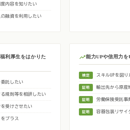
制度内容を知りたい
人の融資を利用したい
の福利厚生をはかりた
能力UPや信用力を
スキルUPを図り
検定
を委託したい
輸出先から原産
証明
する規則等を相談したい
労働保険受託事
証明
断を受けさせたい
容器包装リサイ
証明
りをプラス