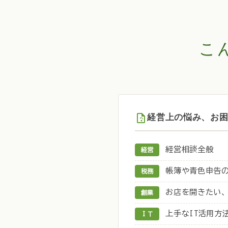
こ
経営上の悩み、お
経営相談全般
経営
帳簿や青色申告
税務
お店を開きたい
創業
上手なIT活用方
ＩＴ