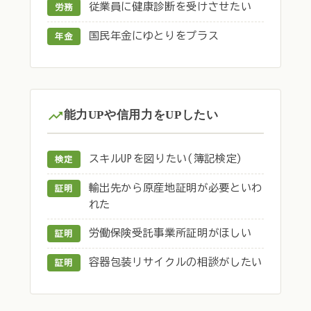
従業員に健康診断を受けさせたい
労務
国民年金にゆとりをプラス
年金
能力UPや信用力をUPしたい
スキルUPを図りたい(簿記検定)
検定
輸出先から原産地証明が必要といわ
証明
れた
労働保険受託事業所証明がほしい
証明
容器包装リサイクルの相談がしたい
証明