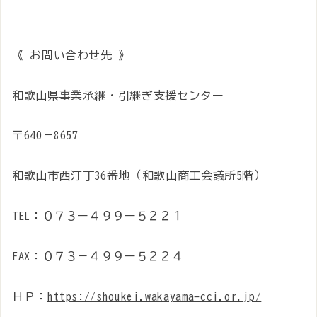
《 お問い合わせ先 》
和歌山県事業承継・引継ぎ支援センター
〒640－8657
和歌山市西汀丁36番地（和歌山商工会議所5階）
TEL：０７３ー４９９ー５２２１
FAX：０７３－４９９ー５２２４
ＨＰ：
https://shoukei.wakayama-cci.or.jp/