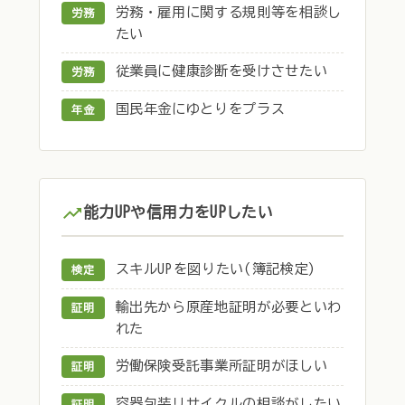
労務・雇用に関する規則等を相談し
労務
たい
従業員に健康診断を受けさせたい
労務
国民年金にゆとりをプラス
年金
能力UPや信用力をUPしたい
スキルUPを図りたい(簿記検定)
検定
輸出先から原産地証明が必要といわ
証明
れた
労働保険受託事業所証明がほしい
証明
容器包装リサイクルの相談がしたい
証明