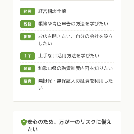
経営相談全般
経営
帳簿や青色申告の方法を学びたい
税務
お店を開きたい、自分の会社を設立
創業
したい
上手なIT活用方法を学びたい
ＩＴ
和歌山県の融資制度内容を知りたい
融資
無担保・無保証人の融資を利用した
融資
い
安心のため、万が一のリスクに備え
たい