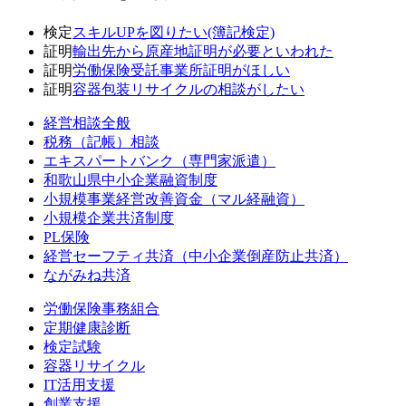
検定
スキルUPを図りたい(簿記検定)
証明
輸出先から原産地証明が必要といわれた
証明
労働保険受託事業所証明がほしい
証明
容器包装リサイクルの相談がしたい
経営相談全般
税務（記帳）相談
エキスパートバンク（専門家派遣）
和歌山県中小企業融資制度
小規模事業経営改善資金（マル経融資）
小規模企業共済制度
PL保険
経営セーフティ共済（中小企業倒産防止共済）
ながみね共済
労働保険事務組合
定期健康診断
検定試験
容器リサイクル
IT活用支援
創業支援