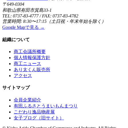
〒649-0304
和歌山県有田市箕島33-1
TEL: 0737-83-4777 / FAX: 0737-83-4782
営業時間: 8:30〜17:15（土日祝・年末年始を除く）
Google Mapで見る →
組織について
商工会議所概要
個人情報保護方針
商工ニュース
あり太くん販売所
アクセス
サイトマップ
会員企業紹介
有田ふるさとうまいもんまつり
こだわり逸品物産展
女子ブログ（旧サイト）